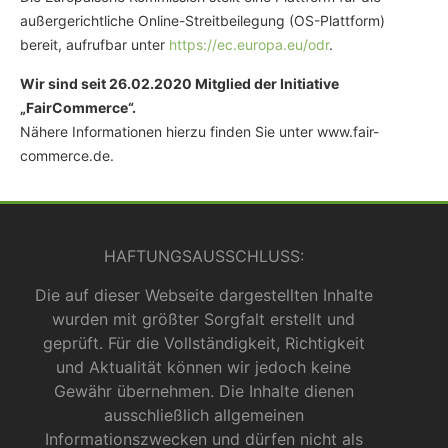
außergerichtliche Online-Streitbeilegung (OS-Plattform)
bereit, aufrufbar unter
https://ec.europa.eu/odr
.
Wir sind seit
26.02.2020
Mitglied der Initiative
„FairCommerce“.
Nähere Informationen hierzu finden Sie unter www.fair-
commerce.de.
HAFTUNGSAUSSCHLUSS:
Die auf dieser Webseite dargestellten Inhalte
wurden mit größter Sorgfalt erstellt und
geprüft. Für die Vollständigkeit, Richtigkeit
und Aktualität können wir jedoch keine
Gewähr übernehmen. Die Inhalte dienen
ausschließlich allgemeinen
Informationszwecken und dürfen nicht als