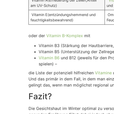
Vitamin A(Erneuerung der Zellen,Anteil
Vi
am UV-Schutz)
und 
Vitamin E(entzündungshemmend und
Ome
feuchtigkeitsbewahrend)
Feu
oder der
Vitamin B-Komplex
mit
Vitamin B3 (Stärkung der Hautbarriere, 
Vitamin B5 (Unterstützung der Zellrege
Vitamin B6
und B12 (jeweils für den Pr
spielen) –
die Liste der potenziell hilfreichen
Vitamine
u
Und das primär in dem Fall, in dem man einz
gelingt das, wenn man möglichst regional und
Fazit?
Die Gesichtshaut im Winter optimal zu verso