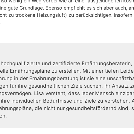
o wenig ein Weg vorbei wie an einer ausgeklügelten kosmet
eine gute Grundlage. Ebenso empfiehlt es sich aber auch, 
cht zu trockene Heizungsluft) zu berücksichtigen. Insofer
.
 hochqualifizierte und zertifizierte Ernährungsberaterin,
duelle Ernährungspläne zu erstellen. Mit einer tiefen L
ahrung in der Ernährungsberatung ist sie eine unschätzb
gen für ihre gesundheitlichen Ziele suchen. Ihr Ansatz 
gsvermögen. Lisa versteht, dass jeder Mensch einzigarti
re individuellen Bedürfnisse und Ziele zu verstehen. A
rungspläne, die nicht nur gesundheitsfördernd sind, s
en.