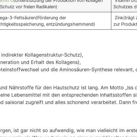
tamin C
(Unterstützung der Produktion von Kollagen
Vitamin D(
Schutz vor freien Radikalen)
Schutzes de
ga-3-Fettsäuren(Förderung der
Zink(trägt 
chtigkeitsspeicherung, entzündungshemmend)
zur Produkt
indirekter Kollagenstruktur-Schutz),
neration und Erhalt des Kollagens),
oteinstoffwechsel und die Aminosäuren-Synthese relevant, d
nd Nährstoffe für den Hautschutz ist lang. Am Motto „Iss di
elne Lebensmittel mit den entsprechenden Inhaltsstoffen s
 saisonal zugreift und alles schonend verarbeitet. Dann fr
rgen, ist gar nicht so aufwendig, wie man vielleicht im e