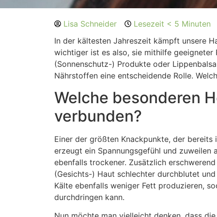
Lisa Schneider
Lesezeit < 5 Minuten
In der kältesten Jahreszeit kämpft unsere 
wichtiger ist es also, sie mithilfe geeignet
(Sonnenschutz-) Produkte oder Lippenbalsam
Nährstoffen eine entscheidende Rolle. Welc
Welche besonderen He
verbunden?
Einer der größten Knackpunkte, der bereits i
erzeugt ein Spannungsgefühl und zuweilen a
ebenfalls trockener. Zusätzlich erschwerend
(Gesichts-) Haut schlechter durchblutet un
Kälte ebenfalls weniger Fett produzieren, s
durchdringen kann.
Nun möchte man vielleicht denken, dass die 