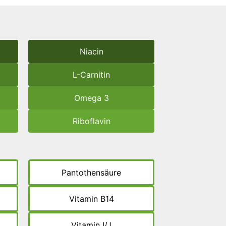
Niacin
L-Carnitin
Omega 3
Riboflavin
Pantothensäure
Vitamin B14
Vitamin I/J