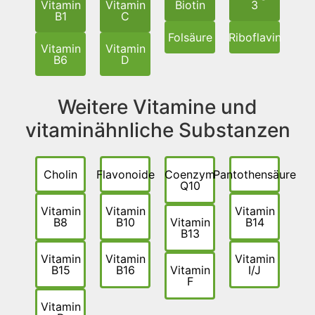
Vitamin
Vitamin
Biotin
3
B1
C
Folsäure
Riboflavin
Vitamin
Vitamin
B6
D
Weitere Vitamine und
vitaminähnliche Substanzen
Cholin
Flavonoide
Coenzym
Pantothensäure
Q10
Vitamin
Vitamin
Vitamin
B8
B10
Vitamin
B14
B13
Vitamin
Vitamin
Vitamin
B15
B16
Vitamin
I/J
F
Vitamin