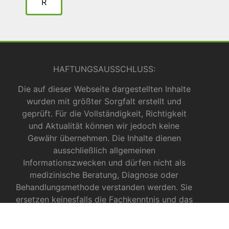
R
HAFTUNGSAUSSCHLUSS:
Die auf dieser Webseite dargestellten Inhalte
wurden mit größter Sorgfalt erstellt und
geprüft. Für die Vollständigkeit, Richtigkeit
und Aktualität können wir jedoch keine
Gewähr übernehmen. Die Inhalte dienen
ausschließlich allgemeinen
Informationszwecken und dürfen nicht als
medizinische Beratung, Diagnose oder
Behandlungsmethode verstanden werden. Sie
ersetzen keinesfalls die Fachkenntnis und das
Urteil eines Arztes, Apothekers oder anderer
medizinischer Fachkräfte.