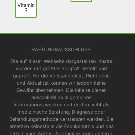
Vitamin
R
HAFTUNGSAUSSCHLUSS:
Die auf dieser Webseite dargestellten Inhalte
wurden mit größter Sorgfalt erstellt und
geprüft. Für die Vollständigkeit, Richtigkeit
und Aktualität können wir jedoch keine
Gewähr übernehmen. Die Inhalte dienen
ausschließlich allgemeinen
Informationszwecken und dürfen nicht als
medizinische Beratung, Diagnose oder
Behandlungsmethode verstanden werden. Sie
ersetzen keinesfalls die Fachkenntnis und das
Urteil eines Arztes, Apothekers oder anderer