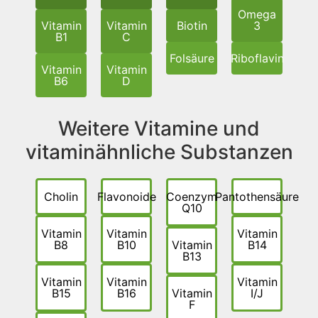
Omega
Vitamin
Vitamin
Biotin
3
B1
C
Folsäure
Riboflavin
Vitamin
Vitamin
B6
D
Weitere Vitamine und
vitaminähnliche Substanzen
Cholin
Flavonoide
Coenzym
Pantothensäure
Q10
Vitamin
Vitamin
Vitamin
B8
B10
Vitamin
B14
B13
Vitamin
Vitamin
Vitamin
B15
B16
Vitamin
I/J
F