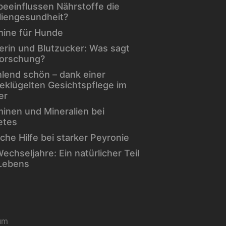
beeinflussen Nährstoffe die
liengesundheit?
mine für Hunde
erin und Blutzucker: Was sagt
Forschung?
hlend schön – dank einer
eklügelten Gesichtspflege im
er
minen und Mineralien bei
etes
che Hilfe bei starker Peyronie
echseljahre: Ein natürlicher Teil
Lebens
um