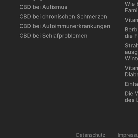
Wie 
CBD bei Autismus
Fami
CBD bei chronischen Schmerzen
Vita
CBD bei Autoimmunerkrankungen
Berb
CBD bei Schlafproblemen
die 
Stra
ausg
Wint
Vita
Diab
Einfa
Die W
des 
Datenschutz
Impress