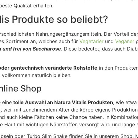
beste Qualität erhalten.
is Produkte so beliebt?
rschiedlichsten Nahrungsergänzungsmitteln. Der Vorteil d
ßes Sortiment an, welches auch für
Vegetarier
und
Veganer
g
m und frei von Saccharose
. Diese bedeutet, dass auch Diab
oder gentechnisch veränderte Rohstoffe
in den Produkten
e vollkommen natürlich bleiben.
nline Shop
e eine
tolle Auswahl an Natura Vitalis Produkten
, wie etw
ebt, weil mit zunehmendem Alter die körpereigene Produktio
t und auch kleine Fältchen keine Chance haben. In Kombinati
re Haut mit wichtigen Nährstoffen versorgt wird und lange s
pseln oder Turbo Slim Shake finden Sie in unserem Shop. 