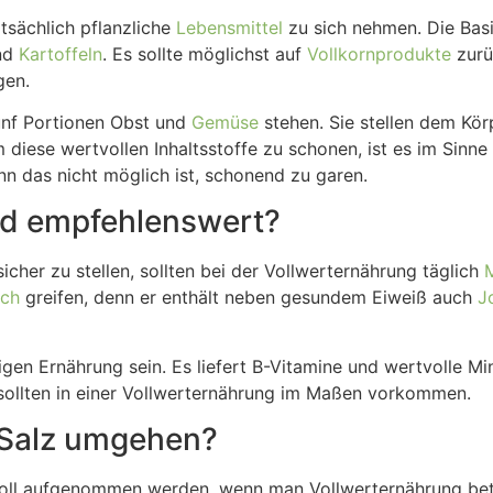
tsächlich pflanzliche
Lebensmittel
zu sich nehmen. Die Basi
nd
Kartoffeln
. Es sollte möglichst auf
Vollkornprodukte
zurü
gen.
ünf Portionen Obst und
Gemüse
stehen. Sie stellen dem Kö
diese wertvollen Inhaltsstoffe zu schonen, ist es im Sinn
n das nicht möglich ist, schonend zu garen.
nd empfehlenswert?
icher zu stellen, sollten bei der Vollwerternährung täglich
M
sch
greifen, denn er enthält neben gesundem Eiweiß auch
J
igen Ernährung sein. Es liefert B-Vitamine und wertvolle Mi
ollten in einer Vollwerternährung im Maßen vorkommen.
d Salz umgehen?
oll aufgenommen werden, wenn man Vollwerternährung betr