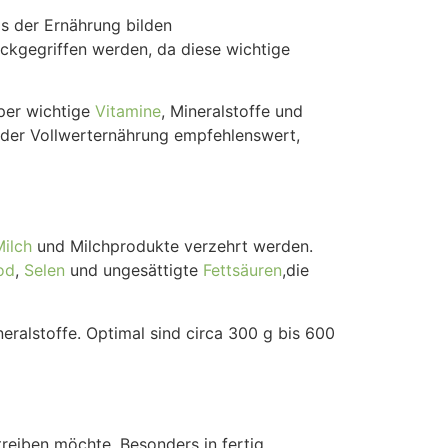
s der Ernährung bilden
ckgegriffen werden, da diese wichtige
rper wichtige
Vitamine
, Mineralstoffe und
e der Vollwerternährung empfehlenswert,
ilch
und Milchprodukte verzehrt werden.
od
,
Selen
und ungesättigte
Fettsäuren
,die
neralstoffe. Optimal sind circa 300 g bis 600
eiben möchte. Besonders in fertig