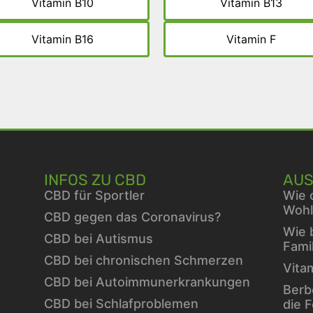
Vitamin B10
Vitamin B13
Vitamin B16
Vitamin F
INFOS ZU CBD
AUS
CBD für Sportler
Wie 
Wohl
CBD gegen das Coronavirus?
Wie 
CBD bei Autismus
Fami
CBD bei chronischen Schmerzen
Vita
CBD bei Autoimmunerkrankungen
Berb
CBD bei Schlafproblemen
die 