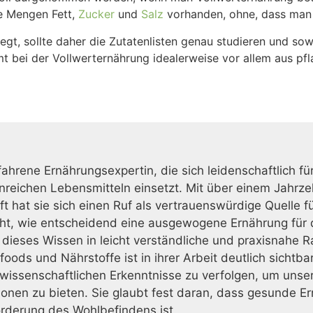
re Mengen Fett,
Zucker
und
Salz
vorhanden, ohne, dass man s
t, sollte daher die Zutatenlisten genau studieren und sowe
t bei der Vollwerternährung idealerweise vor allem aus pfl
fahrene Ernährungsexpertin, die sich leidenschaftlich fü
reichen Lebensmitteln einsetzt. Mit über einem Jahrzeh
 hat sie sich einen Ruf als vertrauenswürdige Quelle f
ht, wie entscheidend eine ausgewogene Ernährung für d
t, dieses Wissen in leicht verständliche und praxisnahe 
oods und Nährstoffe ist in ihrer Arbeit deutlich sichtba
issenschaftlichen Erkenntnisse zu verfolgen, um unser
ionen zu bieten. Sie glaubt fest daran, dass gesunde Er
örderung des Wohlbefindens ist.