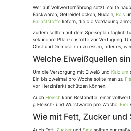
Wer auf Vollwerternährung setzt, sollte haup
Backwaren, Getreideflocken, Nudeln,
Reis
u
Ballaststoffe
liefern, die die Verdauung anre
Zudem sollten auf dem Speiseplan täglich f
sekundäre Pflanzenstoffe zur Verfügung. Um 
Obst und Gemüse roh zu essen, oder es, wen
Welche Eiweißquellen si
Um die Versorgung mit Eiweiß und
Kalzium
s
Ein bis zweimal pro Woche sollte man zu
Fi
vor Herzinfarkt schützen können.
Auch
Fleisch
kann Bestandteil einer vollwert
g Fleisch- und Wurstwaren pro Woche.
Eier
s
Wie mit Fett, Zucker un
Auch Fett,
Zucker
und
Salz
sollten nur maßv