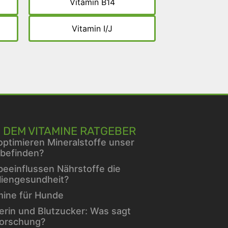
Vitamin B14
Vitamin I/J
 DEM VITAMINE RATGEBER
optimieren Mineralstoffe unser
befinden?
beeinflussen Nährstoffe die
liengesundheit?
mine für Hunde
erin und Blutzucker: Was sagt
Forschung?