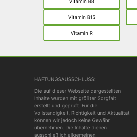
Vitamin B8
Vitamin B15
Vitamin R
HAFTUNGSAUSSCHLUSS:
Die auf dieser Webseite dargestellten
Inhalte wurden mit größter Sorgfalt
erstellt und geprüft. Für die
Vollständigkeit, Richtigkeit und Aktualität
können wir jedoch keine Gewähr
übernehmen. Die Inhalte dienen
ausschließlich allgemeinen