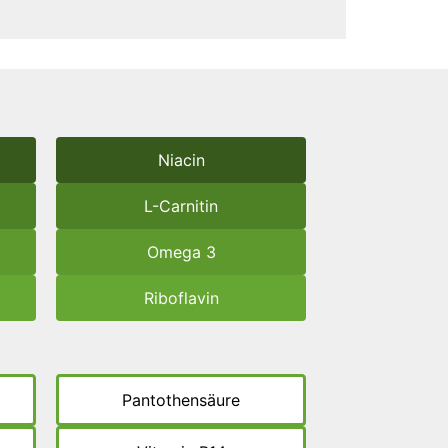
Niacin
L-Carnitin
Omega 3
Riboflavin
Pantothensäure