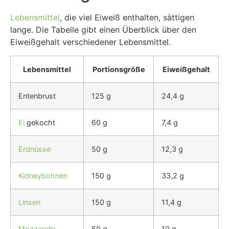
Lebensmittel
, die viel Eiweiß enthalten, sättigen
lange. Die Tabelle gibt einen Überblick über den
Eiweißgehalt verschiedener Lebensmittel.
Lebensmittel
Portionsgröße
Eiweißgehalt
Entenbrust
125 g
24,4 g
Ei
gekocht
60 g
7,4 g
Erdnüsse
50 g
12,3 g
Kidneybohnen
150 g
33,2 g
Linsen
150 g
11,4 g
Mozzarella
50 g
10 g