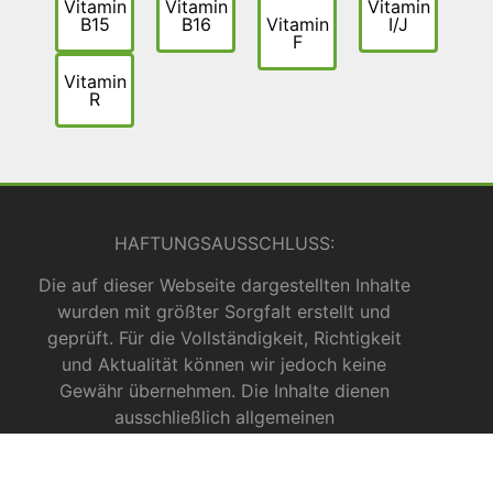
Vitamin
Vitamin
Vitamin
B15
B16
Vitamin
I/J
F
Vitamin
R
HAFTUNGSAUSSCHLUSS:
Die auf dieser Webseite dargestellten Inhalte
wurden mit größter Sorgfalt erstellt und
geprüft. Für die Vollständigkeit, Richtigkeit
und Aktualität können wir jedoch keine
Gewähr übernehmen. Die Inhalte dienen
ausschließlich allgemeinen
Informationszwecken und dürfen nicht als
medizinische Beratung, Diagnose oder