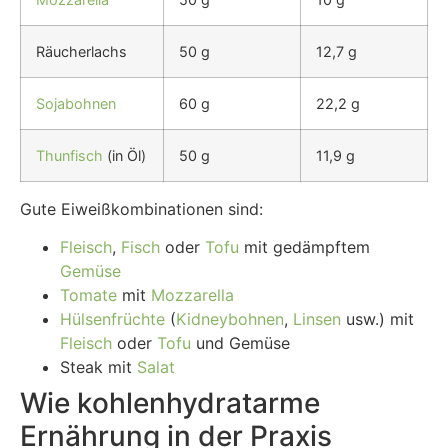
Räucherlachs
50 g
12,7 g
Sojabohnen
60 g
22,2 g
Thunfisch
(in Öl)
50 g
11,9 g
Gute Eiweißkombinationen sind:
Fleisch
,
Fisch
oder
Tofu
mit gedämpftem
Gemüse
Tomate
mit
Mozzarella
Hülsenfrüchte
(
Kidneybohnen
,
Linsen
usw.) mit
Fleisch
oder
Tofu
und Gemüse
Steak mit
Salat
Wie kohlenhydratarme
Ernährung in der Praxis