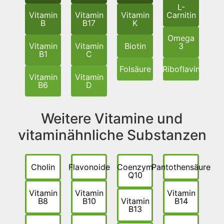
L-
Vitamin
Vitamin
Vitamin
Carnitin
B
B17
K
Omega
Vitamin
Vitamin
Biotin
3
B1
C
Folsäure
Riboflavin
Vitamin
Vitamin
B6
D
Weitere Vitamine und
vitaminähnliche Substanzen
Cholin
Flavonoide
Coenzym
Pantothensäure
Q10
Vitamin
Vitamin
Vitamin
B8
B10
Vitamin
B14
B13