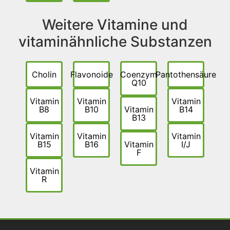
Weitere Vitamine und
vitaminähnliche Substanzen
Cholin
Flavonoide
Coenzym
Pantothensäure
Q10
Vitamin
Vitamin
Vitamin
B8
B10
Vitamin
B14
B13
Vitamin
Vitamin
Vitamin
B15
B16
Vitamin
I/J
F
Vitamin
R