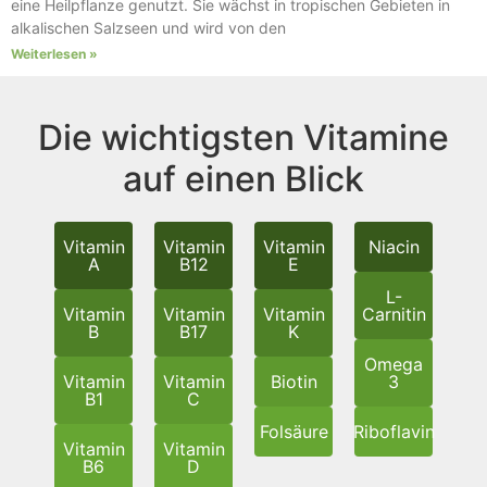
eine Heilpflanze genutzt. Sie wächst in tropischen Gebieten in
alkalischen Salzseen und wird von den
Weiterlesen »
Die wichtigsten Vitamine
auf einen Blick
Vitamin
Vitamin
Vitamin
Niacin
A
B12
E
L-
Vitamin
Vitamin
Vitamin
Carnitin
B
B17
K
Omega
Vitamin
Vitamin
Biotin
3
B1
C
Folsäure
Riboflavin
Vitamin
Vitamin
B6
D