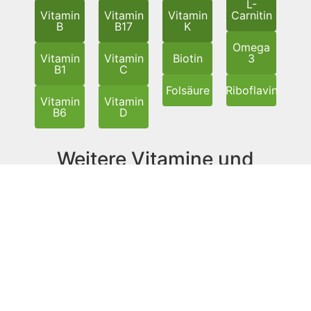
L-
Vitamin
Vitamin
Vitamin
Carnitin
B
B17
K
Omega
Vitamin
Vitamin
Biotin
3
B1
C
Folsäure
Riboflavin
Vitamin
Vitamin
B6
D
Weitere Vitamine und
vitaminähnliche Substanzen
Cholin
Flavonoide
Coenzym
Pantothensäure
Q10
Vitamin
Vitamin
Vitamin
B8
B10
Vitamin
B14
B13
Vitamin
Vitamin
Vitamin