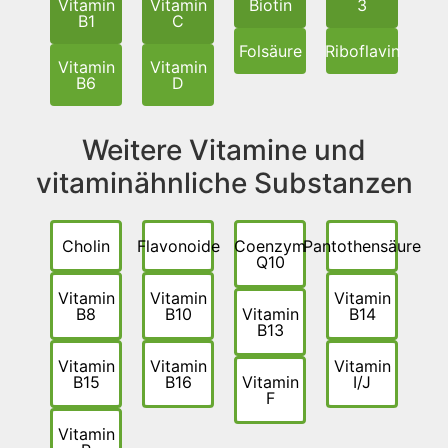
Vitamin
Vitamin
Biotin
3
B1
C
Folsäure
Riboflavin
Vitamin
Vitamin
B6
D
Weitere Vitamine und
vitaminähnliche Substanzen
Cholin
Flavonoide
Coenzym
Pantothensäure
Q10
Vitamin
Vitamin
Vitamin
B8
B10
Vitamin
B14
B13
Vitamin
Vitamin
Vitamin
B15
B16
Vitamin
I/J
F
Vitamin