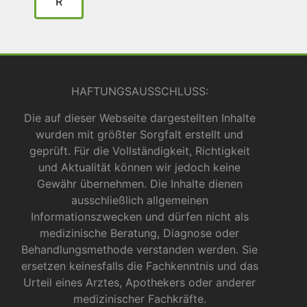
R
HAFTUNGSAUSSCHLUSS:
Die auf dieser Webseite dargestellten Inhalte
wurden mit größter Sorgfalt erstellt und
geprüft. Für die Vollständigkeit, Richtigkeit
und Aktualität können wir jedoch keine
Gewähr übernehmen. Die Inhalte dienen
ausschließlich allgemeinen
Informationszwecken und dürfen nicht als
medizinische Beratung, Diagnose oder
Behandlungsmethode verstanden werden. Sie
ersetzen keinesfalls die Fachkenntnis und das
Urteil eines Arztes, Apothekers oder anderer
medizinischer Fachkräfte.