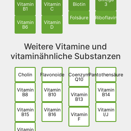
Vitamin
Vitamin
Biotin
3
B1
C
Folsäure
Riboflavin
Vitamin
Vitamin
B6
D
Weitere Vitamine und
vitaminähnliche Substanzen
Cholin
Flavonoide
Coenzym
Pantothensäure
Q10
Vitamin
Vitamin
Vitamin
B8
B10
Vitamin
B14
B13
Vitamin
Vitamin
Vitamin
B15
B16
Vitamin
I/J
F
Vitamin