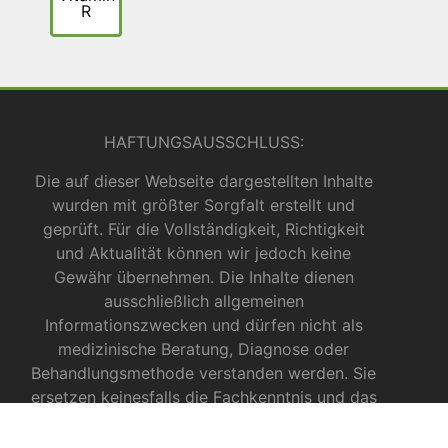
R
HAFTUNGSAUSSCHLUSS:
Die auf dieser Webseite dargestellten Inhalte
wurden mit größter Sorgfalt erstellt und
geprüft. Für die Vollständigkeit, Richtigkeit
und Aktualität können wir jedoch keine
Gewähr übernehmen. Die Inhalte dienen
ausschließlich allgemeinen
Informationszwecken und dürfen nicht als
medizinische Beratung, Diagnose oder
Behandlungsmethode verstanden werden. Sie
ersetzen keinesfalls die Fachkenntnis und das
Urteil eines Arztes, Apothekers oder anderer
medizinischer Fachkräfte.