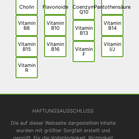
Cholin
Flavonoide
Coenzym
Pantothensäure
Q10
Vitamin
Vitamin
Vitamin
B8
B10
Vitamin
B14
B13
Vitamin
Vitamin
Vitamin
B15
B16
Vitamin
I/J
F
Vitamin
R
HAFTUNGSAUSSCHLUSS:
Die auf dieser Webseite dargestellten Inhalte
wurden mit größter Sorgfalt erstellt und
geprüft. Für die Vollständigkeit, Richtigkeit