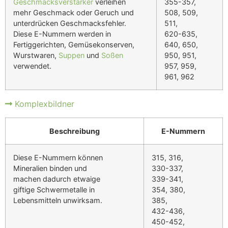
Geschmacksverstärker
verleihen
355-357,
mehr Geschmack oder Geruch und
508, 509,
unterdrücken Geschmacksfehler.
511,
Diese E-Nummern werden in
620-635,
Fertiggerichten, Gemüsekonserven,
640, 650,
Wurstwaren,
Suppen
und
Soßen
950, 951,
verwendet.
957, 959,
961, 962
Komplexbildner
Beschreibung
E-Nummern
Diese E-Nummern können
315, 316,
Mineralien binden und
330-337,
machen dadurch etwaige
339-341,
giftige Schwermetalle in
354, 380,
Lebensmitteln unwirksam.
385,
432-436,
450-452,