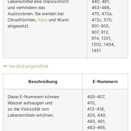
Lebensmittel eine Glanzschicht
440, 461,
und verhindern das
463-466,
Austrocknen. Sie werden bei
470, 472a,
Citrusfrüchten,
Käse
und Wurst
472c, 570,
eingesetzt.
901-905,
907, 912,
914, 1201,
1202, 1404,
1451
Verdickungsmittel
Beschreibung
E-Nummern
Diese E-Nummern können
400-407,
Wasser aufsaugen und
410,
so die Viskosität von
412-418,
Lebensmitteln erhöhen.
425, 440,
460, 461,
463-466,