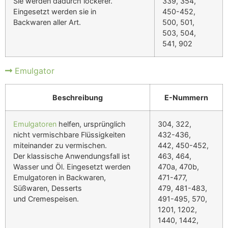
Sie werden dadurch lockerer.
339, 354,
Eingesetzt werden sie in
450-452,
Backwaren aller Art.
500, 501,
503, 504,
541, 902
Emulgator
Beschreibung
E-Nummern
Emulgatoren
helfen, ursprünglich
304, 322,
nicht vermischbare Flüssigkeiten
432-436,
miteinander zu vermischen.
442, 450-452,
Der klassische Anwendungsfall ist
463, 464,
Wasser und Öl. Eingesetzt werden
470a, 470b,
Emulgatoren in Backwaren,
471-477,
Süßwaren, Desserts
479, 481-483,
und Cremespeisen.
491-495, 570,
1201, 1202,
1440, 1442,