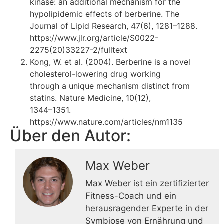
kinase: an additional mechanism for the
hypolipidemic effects of berberine. The
Journal of Lipid Research, 47(6), 1281–1288.
https://www.jlr.org/article/S0022-
2275(20)33227-2/fulltext
Kong, W. et al. (2004). Berberine is a novel
cholesterol-lowering drug working
through a unique mechanism distinct from
statins. Nature Medicine, 10(12),
1344–1351.
https://www.nature.com/articles/nm1135
Über den Autor:
Max Weber
Max Weber ist ein zertifizierter
Fitness-Coach und ein
herausragender Experte in der
Symbiose von Ernährung und