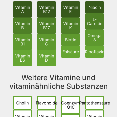
Vitamin
Vitamin
Vitamin
Niacin
A
B12
E
L-
Vitamin
Vitamin
Vitamin
Carnitin
B
B17
K
Omega
Vitamin
Vitamin
Biotin
3
B1
C
Folsäure
Riboflavin
Vitamin
Vitamin
B6
D
Weitere Vitamine und
vitaminähnliche Substanzen
Cholin
Flavonoide
Coenzym
Pantothensäure
Q10
Vitamin
Vitamin
Vitamin