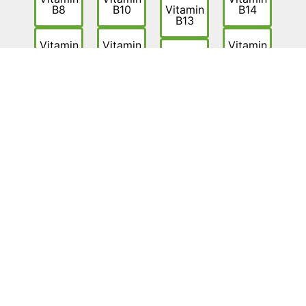
B8
B10
Vitamin
B14
B13
Vitamin
Vitamin
Vitamin
B15
B16
Vitamin
I/J
F
Vitamin
R
HAFTUNGSAUSSCHLUSS:
Die auf dieser Webseite dargestellten Inhalte
wurden mit größter Sorgfalt erstellt und
geprüft. Für die Vollständigkeit, Richtigkeit
und Aktualität können wir jedoch keine
Gewähr übernehmen. Die Inhalte dienen
ausschließlich allgemeinen