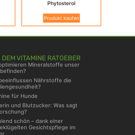
Phytosterol
Produkt kaufen
 DEM VITAMINE RATGEBER
optimieren Mineralstoffe unser
befinden?
beeinflussen Nährstoffe die
liengesundheit?
mine für Hunde
erin und Blutzucker: Was sagt
Forschung?
hlend schön – dank einer
eklügelten Gesichtspflege im
er