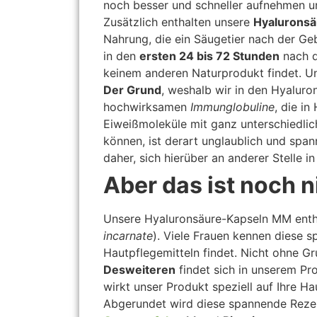
noch besser und schneller aufnehmen u
Zusätzlich enthalten unsere
Hyalurons
Nahrung, die ein Säugetier nach der Ge
in den
ersten 24 bis 72 Stunden
nach de
keinem anderen Naturprodukt findet. Un
Der Grund
, weshalb wir in den Hyaluro
hochwirksamen
Immunglobuline
, die in
Eiweißmoleküle mit ganz unterschiedli
können, ist derart unglaublich und spa
daher, sich hierüber an anderer Stelle 
Aber das ist noch ni
Unsere Hyaluronsäure-Kapseln MM enth
incarnate
). Viele Frauen kennen diese s
Hautpflegemitteln findet. Nicht ohne G
Desweiteren
findet sich in unserem Pr
wirkt unser Produkt speziell auf Ihre H
Abgerundet wird diese spannende Rezep