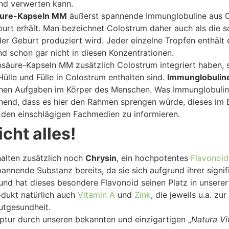
nd verwerten kann.
äure-Kapseln MM
äußerst spannende Immunglobuline aus 
burt erhält. Man bezeichnet Colostrum daher auch als die
r Geburt produziert wird. Jeder einzelne Tropfen enthält ei
d schon gar nicht in diesen Konzentrationen.
nsäure-Kapseln MM zusätzlich Colostrum integriert haben, s
 Hülle und Fülle in Colostrum enthalten sind.
Immunglobulin
chen Aufgaben im Körper des Menschen. Was Immunglobuline 
nnend, dass es hier den Rahmen sprengen würde, dieses im 
in den einschlägigen Fachmedien zu informieren.
cht alles!
alten zusätzlich noch
Chrysin
, ein hochpotentes
Flavonoid
pannende Substanz bereits, da sie sich aufgrund ihrer signi
rund hat dieses besondere Flavonoid seinen Platz in unsere
odukt natürlich auch
Vitamin A
und
Zink
, die jeweils u.a. z
autgesundheit.
tur durch unseren bekannten und einzigartigen „
Natura Vi