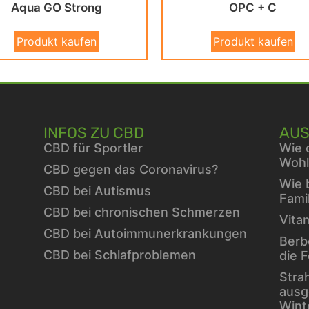
Aqua GO Strong
OPC + C
Produkt kaufen
Produkt kaufen
INFOS ZU CBD
AUS
CBD für Sportler
Wie 
Wohl
CBD gegen das Coronavirus?
Wie 
CBD bei Autismus
Fami
CBD bei chronischen Schmerzen
Vita
CBD bei Autoimmunerkrankungen
Berb
CBD bei Schlafproblemen
die 
Stra
ausg
Wint