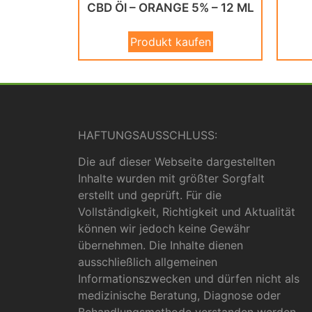
CBD Öl – ORANGE 5% – 12 ML
Produkt kaufen
HAFTUNGSAUSSCHLUSS:
Die auf dieser Webseite dargestellten
Inhalte wurden mit größter Sorgfalt
erstellt und geprüft. Für die
Vollständigkeit, Richtigkeit und Aktualität
können wir jedoch keine Gewähr
übernehmen. Die Inhalte dienen
ausschließlich allgemeinen
Informationszwecken und dürfen nicht als
medizinische Beratung, Diagnose oder
Behandlungsmethode verstanden werden.