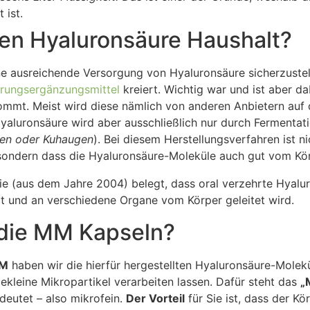
 ist.
nen Hyaluronsäure Haushalt?
e ausreichende Versorgung von Hyaluronsäure sicherzustel
rungsergänzungsmittel
kreiert. Wichtig war und ist aber d
ommt. Meist wird diese nämlich von anderen Anbietern au
 Hyaluronsäure wird aber ausschließlich nur durch Fermenta
en oder Kuhaugen
). Bei diesem Herstellungsverfahren ist n
lt, sondern dass die Hyaluronsäure-Moleküle auch gut vom
die (aus dem Jahre 2004) belegt, dass oral verzehrte Hyalu
t und an verschiedene Organe vom Körper geleitet wird.
die MM Kapseln?
MM
haben wir die hierfür hergestellten Hyaluronsäure-Molek
zekleine Mikropartikel verarbeiten lassen. Dafür steht das
„
eutet – also mikrofein.
Der Vorteil
für Sie ist, dass der Kö