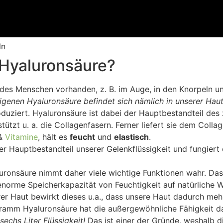
ln
 Hyaluronsäure?
des Menschen vorhanden, z. B. im Auge, in den Knorpeln 
genen Hyaluronsäure befindet sich nämlich in unserer Haut
duziert. Hyaluronsäure ist dabei der Hauptbestandteil des
ützt u. a. die Collagenfasern. Ferner liefert sie dem Collage
 &
Vitamine
, hält es
feucht
und
elastisch
.
er Hauptbestandteil unserer Gelenkflüssigkeit und fungiert d
ronsäure nimmt daher viele wichtige Funktionen wahr. Das 
 enorme Speicherkapazität von Feuchtigkeit auf natürliche
erer Haut bewirkt dieses u.a., dass unsere Haut dadurch me
in Gramm Hyaluronsäure hat die außergewöhnliche Fähigkeit 
sechs Liter Flüssigkeit!
Das ist einer der Gründe, weshalb d