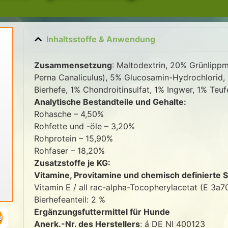
Inhaltsstoffe & Anwendung
Zusammensetzung
: Maltodextrin, 20% Grünlipp
Perna Canaliculus), 5% Glucosamin-Hydrochlorid
Bierhefe, 1% Chondroitinsulfat, 1% Ingwer, 1% Teufe
Analytische Bestandteile und Gehalte:
Rohasche – 4,50%
Rohfette und -öle – 3,20%
Rohprotein – 15,90%
Rohfaser – 18,20%
Zusatzstoffe je KG:
Vitamine, Provitamine und chemisch definierte S
Vitamin E / all rac-alpha-Tocopherylacetat (E 3a
Bierhefeanteil: 2 %
Ergänzungsfuttermittel für Hunde
Anerk.-Nr. des Herstellers
: á DE NI 400123