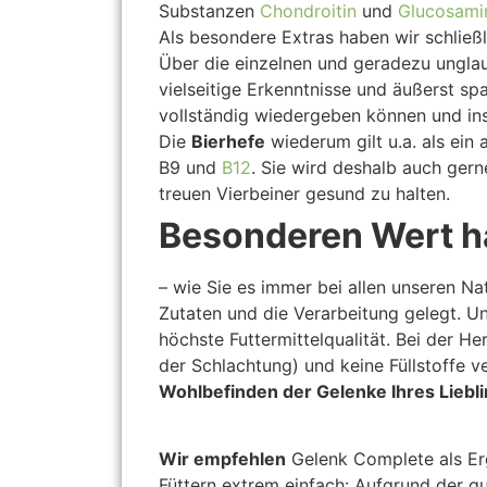
Substanzen
Chondroitin
und
Glucosami
Als besondere Extras haben wir schließ
Über die einzelnen und geradezu unglau
vielseitige Erkenntnisse und äußerst sp
vollständig wiedergeben können und in
Die
Bierhefe
wiederum gilt u.a. als ein
B9 und
B12
. Sie wird deshalb auch gern
treuen Vierbeiner gesund zu halten.
Besonderen Wert h
– wie Sie es immer bei allen unseren Nat
Zutaten und die Verarbeitung gelegt. U
höchste Futtermittelqualität. Bei der 
der Schlachtung) und keine Füllstoffe 
Wohlbefinden der Gelenke Ihres Liebli
Wir empfehlen
Gelenk Complete als Erg
Füttern extrem einfach: Aufgrund der g