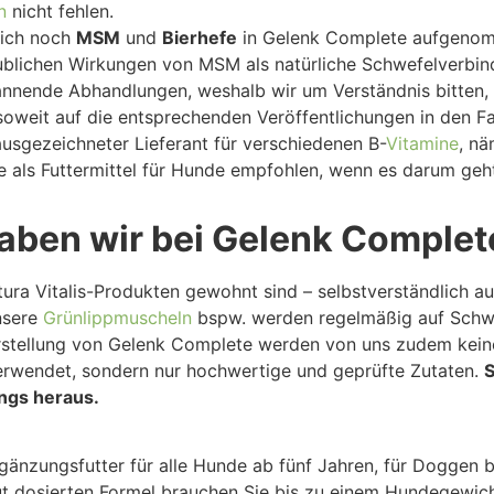
n
nicht fehlen.
lich noch
MSM
und
Bierhefe
in Gelenk Complete aufgeno
blichen Wirkungen von MSM als natürliche Schwefelverbind
annende Abhandlungen, weshalb wir um Verständnis bitten, d
soweit auf die entsprechenden Veröffentlichungen in den 
 ausgezeichneter Lieferant für verschiedenen B-
Vitamine
, nä
e als Futtermittel für Hunde empfohlen, wenn es darum geht
aben wir bei Gelenk Complet
ura Vitalis-Produkten gewohnt sind – selbstverständlich auc
nsere
Grünlippmuscheln
bspw. werden regelmäßig auf Schwe
Herstellung von Gelenk Complete werden von uns zudem kei
verwendet, sondern nur hochwertige und geprüfte Zutaten.
S
ngs heraus.
änzungsfutter für alle Hunde ab fünf Jahren, für Doggen be
ut dosierten Formel brauchen Sie bis zu einem Hundegewicht