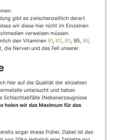
mmen.
ung gibt es zwischenzeitlich derart
ass wir diese hier nicht im Einzelnen
Fachmedien verweisen müssen.
mlich den Vitaminen
B1
,
B2
,
B3
, B5,
B6
,
, die Nerven und das Fell unserer
e
h hier auf die Qualität der einzelnen
rmetalle untersucht und haben
ne Schlachtabfälle (Nebenerzeugnisse
o holen wir das Maximum für das
reits sogar etwas früher. Dabei ist das
 von 20kg lediglich eine Tablette pro