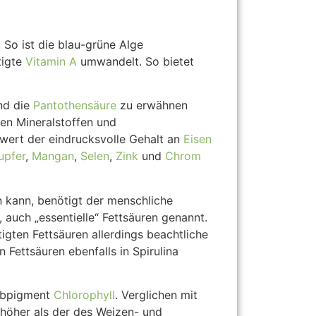
 So ist die blau-grüne Alge
tigte
Vitamin A
umwandelt. So bietet
d die
Pantothensäure
zu erwähnen
hen Mineralstoffen und
swert der eindrucksvolle Gehalt an
Eisen
upfer
,
Mangan
,
Selen
,
Zink
und
Chrom
n kann, benötigt der menschliche
uch „essentielle“ Fettsäuren genannt.
igten Fettsäuren allerdings beachtliche
 Fettsäuren ebenfalls in Spirulina
arbpigment
Chlorophyll
. Verglichen mit
h höher als der des Weizen- und