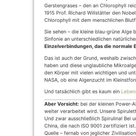
Gerstengrases – den an Chlorophyll rei
1915 Prof. Richard Willstätter den Nobel
Chlorophyll mit dem menschlichen Blutf
Sie sehen – die kleine blau-grüne Alge
Sinfonie an unterschiedlichen natürlic
Einzelverbindungen, das die normale Ei
Das ist auch der Grund, weshalb zwisch
haben und diese unglaubliche Mikroalge
den Körper mit vielen wichtigen und unt
NASA, ob eine Algenzucht im Kleinstfor
Und tatsächlich gibt es kaum ein
Lebens
Aber Vorsicht:
bei der kleinen Power-Al
weiter verarbeitet wird. Unsere Spirulet
Und zwar ausschließlich Spirulina! Bei u
China, die nach ISO 9001 zertifiziert is
Quelle – fernab von jeglicher Zivilisati