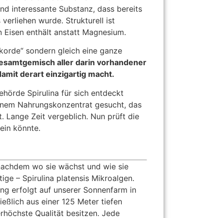
nd interessante Substanz, dass bereits
verliehen wurde. Strukturell ist
n Eisen enthält anstatt Magnesium.
kkorde“ sondern gleich eine ganze
 Gesamtgemisch aller darin vorhandener
amit derart einzigartig macht.
hörde Spirulina für sich entdeckt
einem Nahrungskonzentrat gesucht, das
. Lange Zeit vergeblich. Nun prüft die
ein könnte.
 nachdem wo sie wächst und wie sie
ige – Spirulina platensis Mikroalgen.
rung erfolgt auf unserer Sonnenfarm in
ießlich aus einer 125 Meter tiefen
lerhöchste Qualität besitzen. Jede