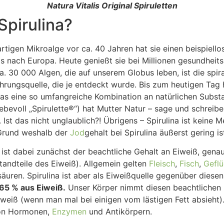
Natura Vitalis Original Spiruletten
Spirulina?
tigen Mikroalge vor ca. 40 Jahren hat sie einen beispiell
s nach Europa. Heute genießt sie bei Millionen gesundhei
 ca. 30 000 Algen, die auf unserem Globus leben, ist die spi
hrungsquelle, die je entdeckt wurde. Bis zum heutigen Tag
as eine so umfangreiche Kombination an natürlichen Substa
iebevoll „Spirulette®“) hat Mutter Natur – sage und schreibe
. Ist das nicht unglaublich?! Übrigens – Spirulina ist keine 
 Grund weshalb der
Jod
gehalt bei Spirulina äußerst gering is
st dabei zunächst der beachtliche Gehalt an Eiweiß, genaue
andteile des Eiweiß). Allgemein gelten
Fleisch
,
Fisch
,
Geflü
äuren. Spirulina ist aber als Eiweißquelle gegenüber diese
 65 % aus Eiweiß.
Unser Körper nimmt diesen beachtlichen 
Eiweiß (wenn man mal bei einigen vom lästigen Fett absieh
 von Hormonen,
Enzymen
und Antikörpern.