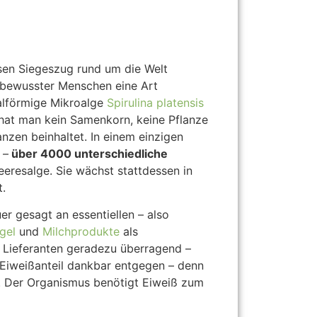
osen Siegeszug rund um die Welt
tsbewusster Menschen eine Art
ralförmige Mikroalge
Spirulina platensis
 hat man kein Samenkorn, keine Pflanze
nzen beinhaltet. In einem einzigen
 –
über 4000 unterschiedliche
Meeresalge. Sie wächst stattdessen in
t.
r gesagt an essentiellen – also
gel
und
Milchprodukte
als
n Lieferanten geradezu überragend –
Eiweißanteil dankbar entgegen – denn
t). Der Organismus benötigt Eiweiß zum