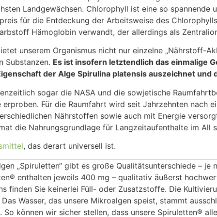
chsten Landgewächsen. Chlorophyll ist eine so spannende u
preis für die Entdeckung der Arbeitsweise des Chlorophylls 
arbstoff Hämoglobin verwandt, der allerdings als Zentralio
 bietet unserem Organismus nicht nur einzelne „Nährstoff-A
hen Substanzen.
Es ist insofern letztendlich das einmalige
genschaft der Alge Spirulina platensis auszeichnet und d
enzeitlich sogar die NASA und die sowjetische Raumfahrtbe
 erproben. Für die Raumfahrt wird seit Jahrzehnten nach 
erschiedlichen Nährstoffen sowie auch mit Energie versorgt
mat die Nahrungsgrundlage für Langzeitaufenthalte im All s
mittel
, das derart universell ist.
gen „Spiruletten“ gibt es große Qualitätsunterschiede – je
ten® enthalten jeweils 400 mg – qualitativ äußerst hochwert
ns finden Sie keinerlei Füll- oder Zusatzstoffe. Die Kultivie
t. Das Wasser, das unsere Mikroalgen speist, stammt ausschl
on. So können wir sicher stellen, dass unsere Spiruletten® al