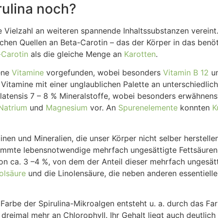
rulina noch?
ne Vielzahl an weiteren spannende Inhaltssubstanzen vereint.
lichen Quellen an Beta-Carotin – das der Körper in das benö
-Carotin
als die gleiche Menge an
Karotten
.
dene
Vitamine
vorgefunden, wobei besonders
Vitamin B 12
un
r Vitamine mit einer unglaublichen Palette an unterschiedlic
platensis 7 – 8 % Mineralstoffe, wobei besonders erwähnen
Natrium
und
Magnesium
vor. An
Spurenelemente
konnten
K
nen und Mineralien, die unser Körper nicht selber herstelle
mmte lebensnotwendige mehrfach ungesättigte Fettsäuren, a
 von ca. 3 –4 %, von dem der Anteil dieser mehrfach ungesätt
olsäure
und die Linolensäure, die neben anderen essentiellen
 Farbe der Spirulina-Mikroalgen entsteht u. a. durch das F
 dreimal mehr an Chlorophyll. Ihr Gehalt liegt auch deutlic