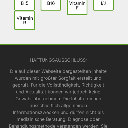
B15
B16
Vitamin
I/J
F
Vitamin
R
HAFTUNGSAUSSCHLUSS:
Die auf dieser Webseite dargestellten Inhalte
wurden mit größter Sorgfalt erstellt und
geprüft. Für die Vollständigkeit, Richtigkeit
und Aktualität können wir jedoch keine
Gewähr übernehmen. Die Inhalte dienen
ausschließlich allgemeinen
Informationszwecken und dürfen nicht als
medizinische Beratung, Diagnose oder
Behandlungsmethode verstanden werden. Sie