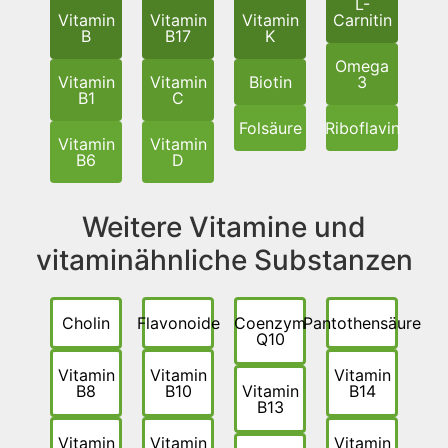
L-
Vitamin
Vitamin
Vitamin
Carnitin
B
B17
K
Omega
Vitamin
Vitamin
Biotin
3
B1
C
Folsäure
Riboflavin
Vitamin
Vitamin
B6
D
Weitere Vitamine und
vitaminähnliche Substanzen
Cholin
Flavonoide
Coenzym
Pantothensäure
Q10
Vitamin
Vitamin
Vitamin
B8
B10
Vitamin
B14
B13
Vitamin
Vitamin
Vitamin