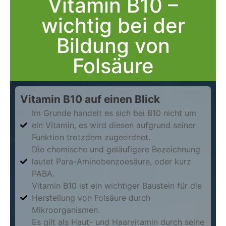
Vitamin B10 –
wichtig bei der
Bildung von
Folsäure
Vitamin B10 auf einen Blick
Im Grunde handelt es sich bei B10 nicht um
ein Vitamin, es wird diesen aufgrund seiner
Funktion trotzdem zugeordnet.
Die chemische und geläufigere Bezeichnung
lautet Para-Aminobenzoesäure, oder kurz
PABA.
Vitamin B10 ist ein wichtiger Baustein für die
Herstellung von Folsäure durch
Mikroorganismen.
Es gilt als Haut- und Haarvitamin durch seine