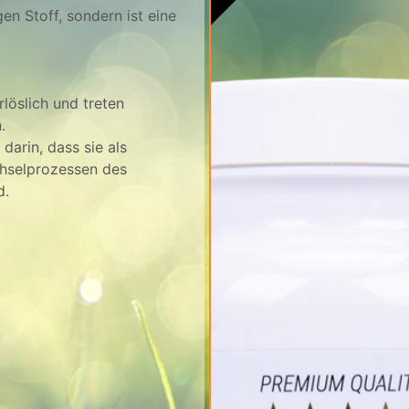
en Stoff, sondern ist eine
löslich und treten
.
darin, dass sie als
hselprozessen des
d.