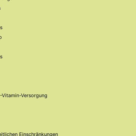
s
s
p
s
B-Vitamin-Versorgung
itlichen Einschränkungen