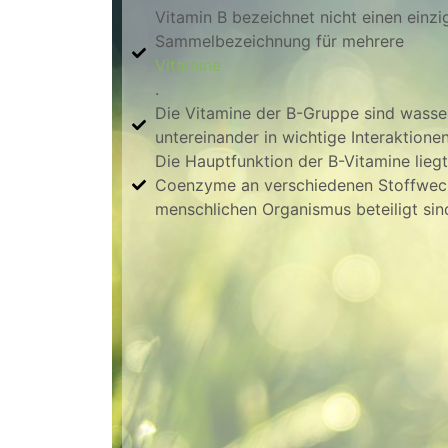
Vitamin B bezeichnet nicht einen einzig
Sammelbezeichnung für mehrere
Vitamine
.
Die Vitamine der B-Gruppe sind wasser
untereinander in wichtige Interaktionen
Die Hauptfunktion der B-Vitamine liegt 
Coenzyme an verschiedenen Stoffwec
menschlichen Organismus beteiligt sin