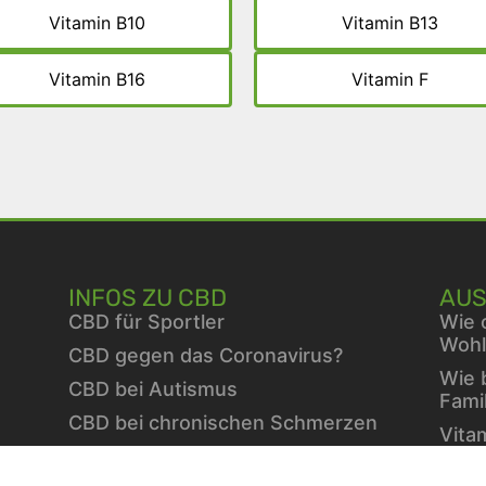
Vitamin B10
Vitamin B13
Vitamin B16
Vitamin F
INFOS ZU CBD
AUS
CBD für Sportler
Wie 
Wohl
CBD gegen das Coronavirus?
Wie 
CBD bei Autismus
Fami
CBD bei chronischen Schmerzen
Vita
CBD bei Autoimmunerkrankungen
Berb