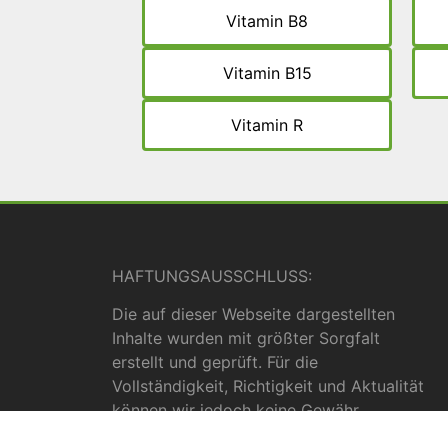
Vitamin B8
Vitamin B15
Vitamin R
HAFTUNGSAUSSCHLUSS:
Die auf dieser Webseite dargestellten
Inhalte wurden mit größter Sorgfalt
erstellt und geprüft. Für die
Vollständigkeit, Richtigkeit und Aktualität
können wir jedoch keine Gewähr
übernehmen. Die Inhalte dienen