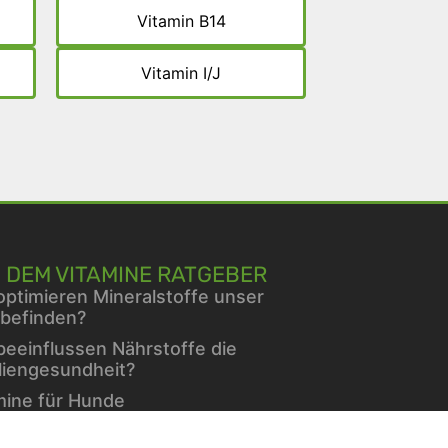
Vitamin B14
Vitamin I/J
 DEM VITAMINE RATGEBER
optimieren Mineralstoffe unser
befinden?
beeinflussen Nährstoffe die
liengesundheit?
mine für Hunde
erin und Blutzucker: Was sagt