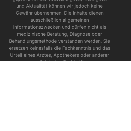
und Aktualität können wir jedoch keine
Gewähr übernehmen. Die Inhalte dienen
ausschließlich allgemeinen
Informationszwecken und dürfen nicht als
medizinische Beratung, Diagnose oder
Behandlungsmethode verstanden werden. Sie
ersetzen keinesfalls die Fachkenntnis und das
Urteil eines Arztes, Apothekers oder anderer
medizinischer Fachkräfte.
INFOS ZU CBD
CBD für Sportler
CBD gegen das Coronavirus?
CBD bei Autismus
CBD bei chronischen Schmerzen
CBD bei Autoimmunerkrankungen