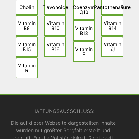
Cholin
Flavonoide
Coenzym
Pantothensäure
Q10
Vitamin
Vitamin
Vitamin
B8
B10
Vitamin
B14
B13
Vitamin
Vitamin
Vitamin
B15
B16
Vitamin
I/J
F
Vitamin
R
HAFTUNGSAUSSCHLUSS:
Die auf dieser Webseite dargestellten Inhalte
wurden mit größter Sorgfalt erstellt und
geprüft. Für die Vollständigkeit, Richtigkeit