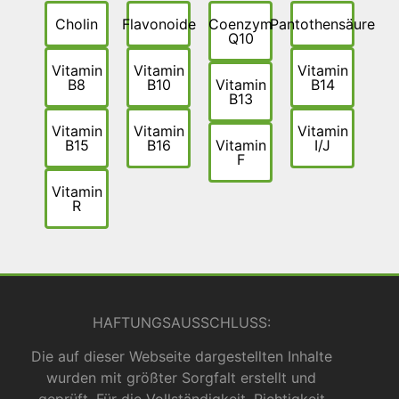
Cholin
Flavonoide
Coenzym
Pantothensäure
Q10
Vitamin
Vitamin
Vitamin
B8
B10
Vitamin
B14
B13
Vitamin
Vitamin
Vitamin
B15
B16
Vitamin
I/J
F
Vitamin
R
HAFTUNGSAUSSCHLUSS:
Die auf dieser Webseite dargestellten Inhalte
wurden mit größter Sorgfalt erstellt und