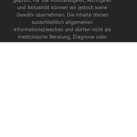
geprüft. Für die Vollständigkeit, Richtigkeit
und Aktualität können wir jedoch keine
Gewähr übernehmen. Die Inhalte dienen
ausschließlich allgemeinen
Informationszwecken und dürfen nicht als
medizinische Beratung, Diagnose oder
Behandlungsmethode verstanden werden. Sie
ersetzen keinesfalls die Fachkenntnis und das
Urteil eines Arztes, Apothekers oder anderer
medizinischer Fachkräfte.
INFOS ZU CBD
CBD für Sportler
CBD gegen das Coronavirus?
CBD bei Autismus
CBD bei chronischen Schmerzen