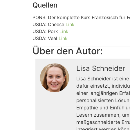
Quellen
PONS. Der komplette Kurs Französisch für F
USDA: Cheese
Link
USDA: Pork
Link
USDA: Veal
Link
Über den Autor:
Lisa Schneider
Lisa Schneider ist eine
dafür einsetzt, indivi
einer langjährigen Erf
personalisierten Lösun
Empathie und Einfühlun
Lesern zusammen, um ih
maßgeschneiderte Ernäh
integriert werden könn