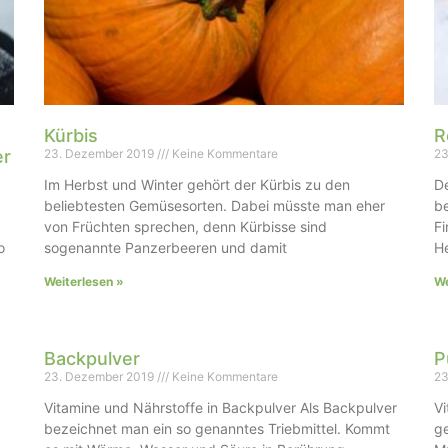
Kürbis
R
er
23. Dezember 2019
Keine Kommentare
23
Im Herbst und Winter gehört der Kürbis zu den
De
beliebtesten Gemüsesorten. Dabei müsste man eher
be
von Früchten sprechen, denn Kürbisse sind
Fi
o
sogenannte Panzerbeeren und damit
He
Weiterlesen »
We
Backpulver
P
23. Dezember 2019
Keine Kommentare
23
Vitamine und Nährstoffe in Backpulver Als Backpulver
Vi
bezeichnet man ein so genanntes Triebmittel. Kommt
ge