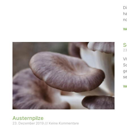
Di
ha
no
We
S
23
V
Sc
ge
se
We
Austernpilze
23. Dezember 2019
Keine Kommentare