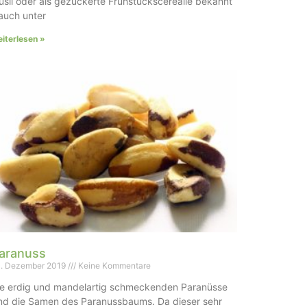
sli oder als gezuckerte Frühstückscerealie bekannt
auch unter
iterlesen »
aranuss
. Dezember 2019
Keine Kommentare
ie erdig und mandelartig schmeckenden Paranüsse
ind die Samen des Paranussbaums. Da dieser sehr