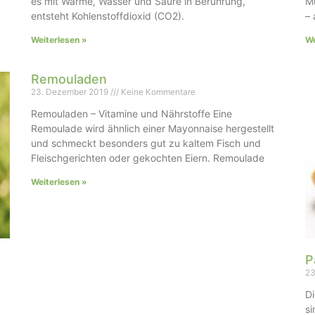
es mit Wärme, Wasser und Säure in Berührung,
Mü
entsteht Kohlenstoffdioxid (CO2).
– 
Weiterlesen »
We
Remouladen
23. Dezember 2019
Keine Kommentare
Remouladen – Vitamine und Nährstoffe Eine
Remoulade wird ähnlich einer Mayonnaise hergestellt
und schmeckt besonders gut zu kaltem Fisch und
Fleischgerichten oder gekochten Eiern. Remoulade
Weiterlesen »
P
23
D
s