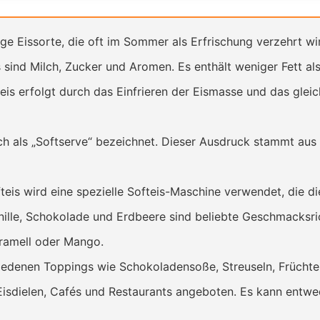
ige Eissorte, die oft im Sommer als Erfrischung verzehrt wi
 sind Milch, Zucker und Aromen. Es enthält weniger Fett al
eis erfolgt durch das Einfrieren der Eismasse und das glei
h als „Softserve“ bezeichnet. Dieser Ausdruck stammt aus 
eis wird eine spezielle Softeis-Maschine verwendet, die die
ille, Schokolade und Erdbeere sind beliebte Geschmacksri
aramell oder Mango.
hiedenen Toppings wie Schokoladensoße, Streuseln, Früchte
 Eisdielen, Cafés und Restaurants angeboten. Es kann entwe