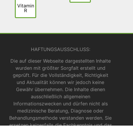
Vitamin
R
HAFTUNGSAUSSCHLUSS:
Die auf dieser Webseite dargestellten Inhalte
wurden mit größter Sorgfalt erstellt und
geprüft. Für die Vollständigkeit, Richtigkeit
und Aktualität können wir jedoch keine
Gewähr übernehmen. Die Inhalte dienen
ausschließlich allgemeinen
Informationszwecken und dürfen nicht als
medizinische Beratung, Diagnose oder
Behandlungsmethode verstanden werden. Sie
ersetzen keinesfalls die Fachkenntnis und das
Urteil eines Arztes, Apothekers oder anderer