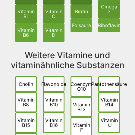
Omega
Vitamin
Vitamin
Biotin
3
B1
C
Folsäure
Riboflavin
Vitamin
Vitamin
B6
D
Weitere Vitamine und
vitaminähnliche Substanzen
Cholin
Flavonoide
Coenzym
Pantothensäure
Q10
Vitamin
Vitamin
Vitamin
B8
B10
Vitamin
B14
B13
Vitamin
Vitamin
Vitamin
B15
B16
Vitamin
I/J
F