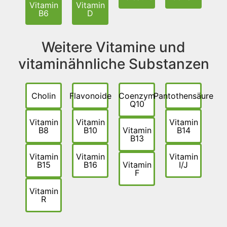
Vitamin
Vitamin
B6
D
Weitere Vitamine und
vitaminähnliche Substanzen
Cholin
Flavonoide
Coenzym
Pantothensäure
Q10
Vitamin
Vitamin
Vitamin
B8
B10
Vitamin
B14
B13
Vitamin
Vitamin
Vitamin
B15
B16
Vitamin
I/J
F
Vitamin
R