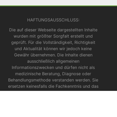
HAFTUNGSAUSSCHLUSS:
Die auf dieser Webseite dargestellten Inhalte
wurden mit größter Sorgfalt erstellt und
geprüft. Für die Vollständigkeit, Richtigkeit
und Aktualität können wir jedoch keine
Gewähr übernehmen. Die Inhalte dienen
ausschließlich allgemeinen
Informationszwecken und dürfen nicht als
medizinische Beratung, Diagnose oder
Behandlungsmethode verstanden werden. Sie
ersetzen keinesfalls die Fachkenntnis und das
Urteil eines Arztes, Apothekers oder anderer
medizinischer Fachkräfte.