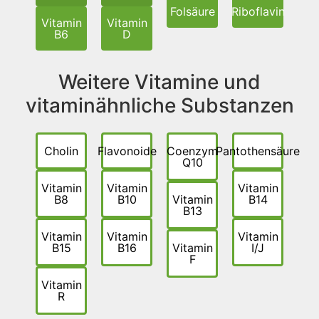
Folsäure
Riboflavin
Vitamin
Vitamin
B6
D
Weitere Vitamine und
vitaminähnliche Substanzen
Cholin
Flavonoide
Coenzym
Pantothensäure
Q10
Vitamin
Vitamin
Vitamin
B8
B10
Vitamin
B14
B13
Vitamin
Vitamin
Vitamin
B15
B16
Vitamin
I/J
F
Vitamin
R