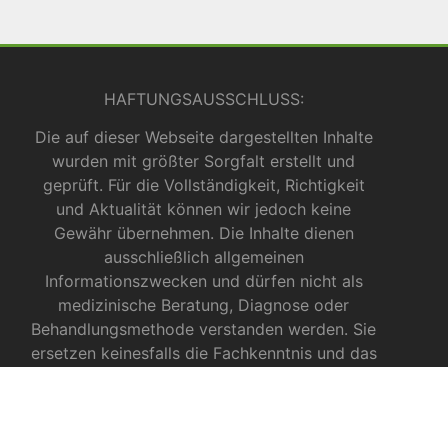
HAFTUNGSAUSSCHLUSS:
Die auf dieser Webseite dargestellten Inhalte
wurden mit größter Sorgfalt erstellt und
geprüft. Für die Vollständigkeit, Richtigkeit
und Aktualität können wir jedoch keine
Gewähr übernehmen. Die Inhalte dienen
ausschließlich allgemeinen
Informationszwecken und dürfen nicht als
medizinische Beratung, Diagnose oder
Behandlungsmethode verstanden werden. Sie
ersetzen keinesfalls die Fachkenntnis und das
Urteil eines Arztes, Apothekers oder anderer
medizinischer Fachkräfte.