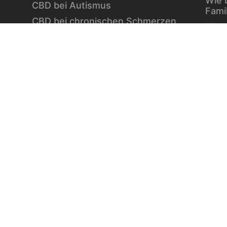
Wie 
CBD bei Autismus
Fami
CBD bei chronischen Schmerzen
Vita
CBD bei Autoimmunerkrankungen
Berb
CBD bei Schlafproblemen
die 
Stra
ausg
Wint
Vita
Diab
Einfa
Die W
des 
Datenschutz
Impress