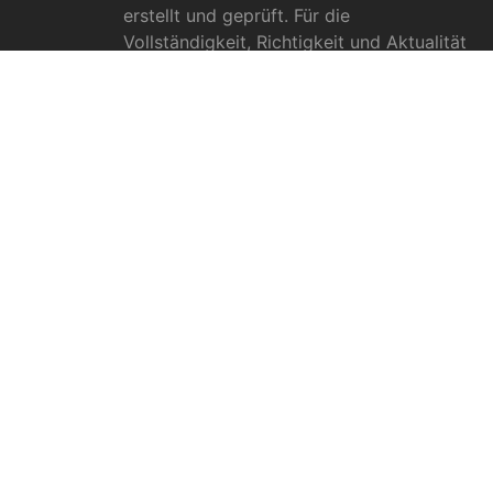
erstellt und geprüft. Für die
Vollständigkeit, Richtigkeit und Aktualität
können wir jedoch keine Gewähr
übernehmen. Die Inhalte dienen
ausschließlich allgemeinen
Informationszwecken und dürfen nicht als
medizinische Beratung, Diagnose oder
Behandlungsmethode verstanden werden.
Sie ersetzen keinesfalls die Fachkenntnis
und das Urteil eines Arztes, Apothekers
oder anderer medizinischer Fachkräfte.
© 2014-2022 vitamine.com