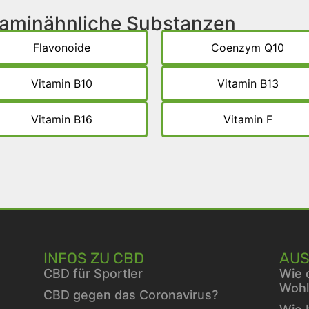
itaminähnliche Substanzen
Flavonoide
Coenzym Q10
Vitamin B10
Vitamin B13
Vitamin B16
Vitamin F
INFOS ZU CBD
AUS
CBD für Sportler
Wie 
Wohl
CBD gegen das Coronavirus?