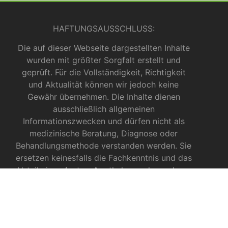
HAFTUNGSAUSSCHLUSS:
Die auf dieser Webseite dargestellten Inhalte
wurden mit größter Sorgfalt erstellt und
geprüft. Für die Vollständigkeit, Richtigkeit
und Aktualität können wir jedoch keine
Gewähr übernehmen. Die Inhalte dienen
ausschließlich allgemeinen
Informationszwecken und dürfen nicht als
medizinische Beratung, Diagnose oder
Behandlungsmethode verstanden werden. Sie
ersetzen keinesfalls die Fachkenntnis und das
Urteil eines Arztes, Apothekers oder anderer
medizinischer Fachkräfte.
INFOS ZU CBD