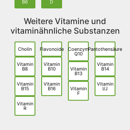
B6
D
Weitere Vitamine und
vitaminähnliche Substanzen
Cholin
Flavonoide
Coenzym
Pantothensäure
Q10
Vitamin
Vitamin
Vitamin
B8
B10
Vitamin
B14
B13
Vitamin
Vitamin
Vitamin
B15
B16
Vitamin
I/J
F
Vitamin
R