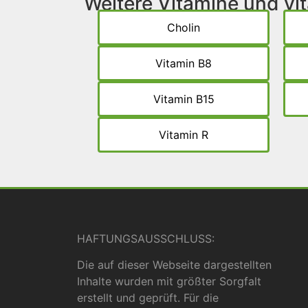
Weitere Vitamine und v
Cholin
Vitamin B8
Vitamin B15
Vitamin R
HAFTUNGSAUSSCHLUSS:
Die auf dieser Webseite dargestellten
Inhalte wurden mit größter Sorgfalt
erstellt und geprüft. Für die