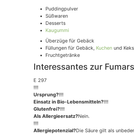
Puddingpulver
Süßwaren
Desserts
Kaugummi
Überzüge für Gebäck
Füllungen für Gebäck,
Kuchen
und Keks
Fruchtgetränke
Interessantes zur Fumars
E 297
!!!!
Ursprung?
!!!!
Einsatz in Bio-Lebensmitteln?
!!!!
Glutenfrei?
!!!!
Als Allergieersatz?
Nein.
!!!!
Allergiepotenzial?
Die Säure gilt als unbed