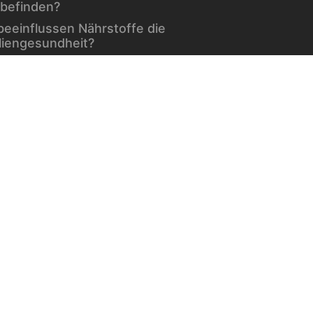
befinden?
beeinflussen Nährstoffe die
liengesundheit?
mine für Hunde
erin und Blutzucker: Was sagt
Forschung?
hlend schön – dank einer
eklügelten Gesichtspflege im
er
minen und Mineralien bei
etes
che Hilfe bei starker Peyronie
echseljahre: Ein natürlicher Teil
Lebens