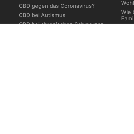
Wohl
CBD gegen das Coronavirus?
Wie 
CBD bei Autismus
Fami
CBD bei chronischen Schmerzen
Vita
CBD bei Autoimmunerkrankungen
Berb
CBD bei Schlafproblemen
die 
Stra
ausg
Wint
Vita
Diab
Einfa
Die W
des 