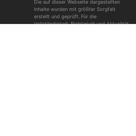
Die auf dieser Webseite dargestellten
Inhalte wurden mit größter Sorgfalt
erstellt und geprüft. Für die
Vollständigkeit, Richtigkeit und Aktualität
können wir jedoch keine Gewähr
übernehmen. Die Inhalte dienen
ausschließlich allgemeinen
Informationszwecken und dürfen nicht als
medizinische Beratung, Diagnose oder
Behandlungsmethode verstanden werden.
Sie ersetzen keinesfalls die Fachkenntnis
und das Urteil eines Arztes, Apothekers
oder anderer medizinischer Fachkräfte.