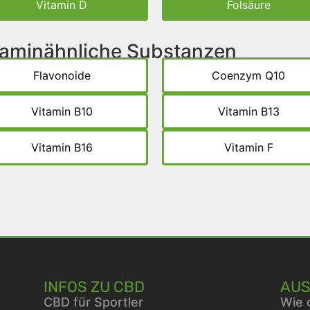
Vitamin D
Folsäure
itaminähnliche Substanzen
Flavonoide
Coenzym Q10
Vitamin B10
Vitamin B13
Vitamin B16
Vitamin F
INFOS ZU CBD
AUS
CBD für Sportler
Wie 