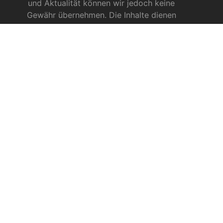
und Aktualität können wir jedoch keine
Gewähr übernehmen. Die Inhalte dienen
ausschließlich allgemeinen
Informationszwecken und dürfen nicht als
medizinische Beratung, Diagnose oder
Behandlungsmethode verstanden werden. Sie
ersetzen keinesfalls die Fachkenntnis und das
Urteil eines Arztes, Apothekers oder anderer
medizinischer Fachkräfte.
INFOS ZU CBD
CBD für Sportler
CBD gegen das Coronavirus?
CBD bei Autismus
CBD bei chronischen Schmerzen
CBD bei Autoimmunerkrankungen