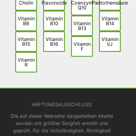
Cholin
Flavonoide
Coenzym
Pantothensäure
Q10
Vitamin
Vitamin
Vitamin
B8
B10
Vitamin
B14
B13
Vitamin
Vitamin
Vitamin
B15
B16
Vitamin
I/J
F
Vitamin
R
HAFTUNGSAUSSCHLUSS:
Die auf dieser Webseite dargestellten Inhalte
wurden mit größter Sorgfalt erstellt und
geprüft. Für die Vollständigkeit, Richtigkeit