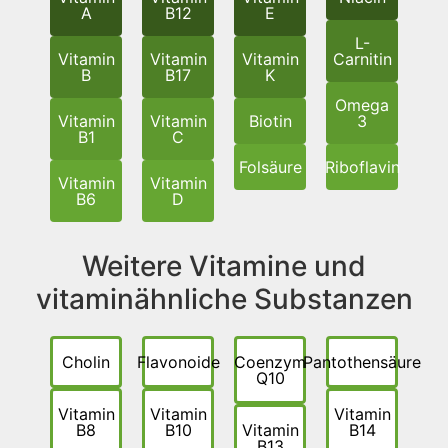
A
B12
E
L-
Vitamin
Vitamin
Vitamin
Carnitin
B
B17
K
Omega
Vitamin
Vitamin
Biotin
3
B1
C
Folsäure
Riboflavin
Vitamin
Vitamin
B6
D
Weitere Vitamine und
vitaminähnliche Substanzen
Cholin
Flavonoide
Coenzym
Pantothensäure
Q10
Vitamin
Vitamin
Vitamin
B8
B10
Vitamin
B14
B13