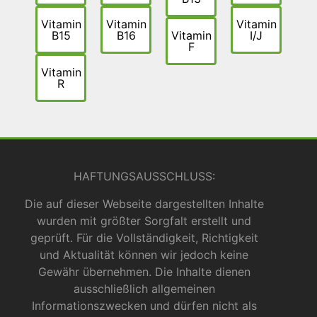
Vitamin
Vitamin
Vitamin
B15
B16
Vitamin
I/J
F
Vitamin
R
HAFTUNGSAUSSCHLUSS:
Die auf dieser Webseite dargestellten Inhalte
wurden mit größter Sorgfalt erstellt und
geprüft. Für die Vollständigkeit, Richtigkeit
und Aktualität können wir jedoch keine
Gewähr übernehmen. Die Inhalte dienen
ausschließlich allgemeinen
Informationszwecken und dürfen nicht als