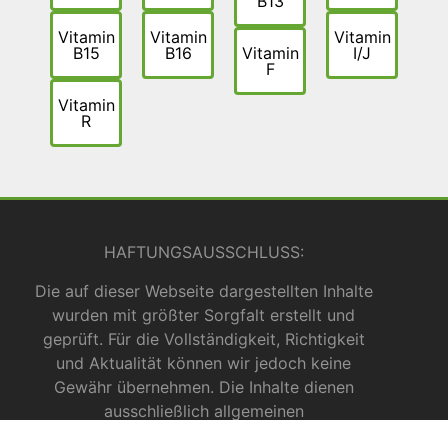
B13
Vitamin
Vitamin
Vitamin
B15
B16
Vitamin
I/J
F
Vitamin
R
HAFTUNGSAUSSCHLUSS:
Die auf dieser Webseite dargestellten Inhalte
wurden mit größter Sorgfalt erstellt und
geprüft. Für die Vollständigkeit, Richtigkeit
und Aktualität können wir jedoch keine
Gewähr übernehmen. Die Inhalte dienen
ausschließlich allgemeinen
Informationszwecken und dürfen nicht als