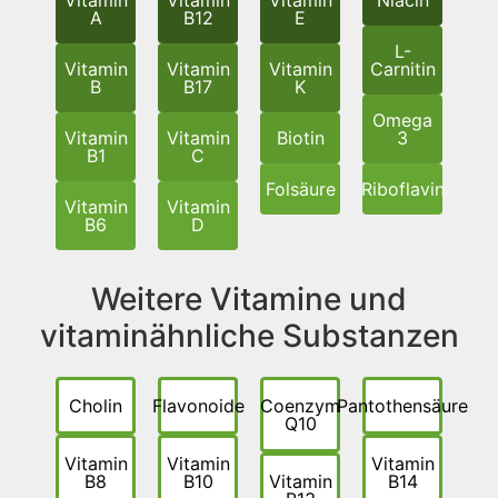
A
B12
E
L-
Vitamin
Vitamin
Vitamin
Carnitin
B
B17
K
Omega
Vitamin
Vitamin
Biotin
3
B1
C
Folsäure
Riboflavin
Vitamin
Vitamin
B6
D
Weitere Vitamine und
vitaminähnliche Substanzen
Cholin
Flavonoide
Coenzym
Pantothensäure
Q10
Vitamin
Vitamin
Vitamin
B8
B10
Vitamin
B14