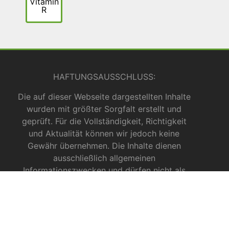
Vitamin
R
HAFTUNGSAUSSCHLUSS:
Die auf dieser Webseite dargestellten Inhalte
wurden mit größter Sorgfalt erstellt und
geprüft. Für die Vollständigkeit, Richtigkeit
und Aktualität können wir jedoch keine
Gewähr übernehmen. Die Inhalte dienen
ausschließlich allgemeinen
Informationszwecken und dürfen nicht als
medizinische Beratung, Diagnose oder
Behandlungsmethode verstanden werden. Sie
ersetzen keinesfalls die Fachkenntnis und das
Urteil eines Arztes, Apothekers oder anderer