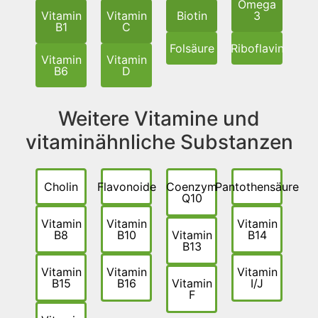
Omega
Vitamin
Vitamin
Biotin
3
B1
C
Folsäure
Riboflavin
Vitamin
Vitamin
B6
D
Weitere Vitamine und
vitaminähnliche Substanzen
Cholin
Flavonoide
Coenzym
Pantothensäure
Q10
Vitamin
Vitamin
Vitamin
B8
B10
Vitamin
B14
B13
Vitamin
Vitamin
Vitamin
B15
B16
Vitamin
I/J
F