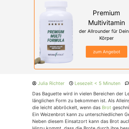
Premium
Multivitamin
der Allrounder für Dei
Körper
zum Angebot
Julia Richter
Lesezeit < 5 Minuten
Das Baguette wird in vielen Bereichen der L
länglichen Form zu bekommen ist. Als Alleins
die leicht abbröckelt, wenn das
Brot
geschni
Ein Weizenbrot kann zu unterschiedlichen G
Neben diesem Einsatzort kann das Brot auch
Hinzu kommt, dass die Brote durch ihre be