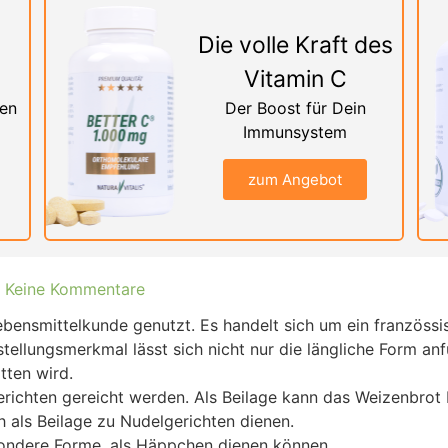
Die volle Kraft des
Vitamin C
nen
Der Boost für Dein
Immunsystem
zum Angebot
Keine Kommentare
ebensmittelkunde genutzt. Es handelt sich um ein französsi
tellungsmerkmal lässt sich nicht nur die längliche Form an
tten wird.
erichten gereicht werden. Als Beilage kann das Weizenbrot
 als Beilage zu Nudelgerichten dienen.
sondere Forme, als Häppchen dienen können.