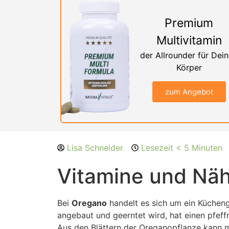
Premium
Multivitamin
der Allrounder für Dei
Körper
zum Angebot
Lisa Schneider
Lesezeit < 5 Minuten
Vitamine und Näh
Bei
Oregano
handelt es sich um ein Kücheng
angebaut und geerntet wird, hat einen pfef
Aus den Blättern der Oreganopflanze kann m