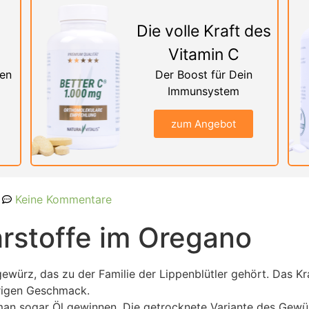
Die volle Kraft des
Vitamin C
nen
Der Boost für Dein
Immunsystem
zum Angebot
Keine Kommentare
rstoffe im Oregano
ewürz, das zu der Familie der Lippenblütler gehört. Das Kr
frigen Geschmack.
an sogar Öl gewinnen. Die getrocknete Variante des Gewürz