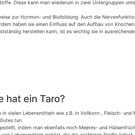
stoffe. Diese kann man wiederum in zwei Untergruppen unte
weise zur Hormon- und Blutbildung. Auch die Nervenfunktio
dem haben sie einen Einfluss auf den Aufbau von Knochen
bstständig herstellen kann, ist es wichtig sie in ausreiche
e hat ein Taro?
h in vielen Lebensmitteln wie z.B. in Vollkorn-, Fleisch- un
Gutes tun.
gestellt, indem man ebenfalls noch Meeres- und Hülsenfrüc
von Lebensmitteln gehört, die die wichtigen Stoffe liefert.