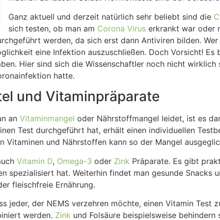
Ganz aktuell und derzeit natürlich sehr beliebt sind die
C
sich testen, ob man am
Corona Virus
erkrankt war oder n
hgeführt werden, da sich erst dann Antiviren bilden. Wer si
öglichkeit eine Infektion auszuschließen. Doch Vorsicht! E
en. Hier sind sich die Wissenschaftler noch nicht wirklich s
ronainfektion hatte.
el und Vitaminpräparate
man an
Vitaminmangel
oder Nährstoffmangel leidet, ist es d
nen Test durchgeführt hat, erhält einen individuellen Test
en Vitaminen und Nährstoffen kann so der Mangel ausgegli
auch
Vitamin D
,
Omega-3
oder
Zink
Präparate. Es gibt prakt
en spezialisiert hat. Weiterhin findet man gesunde Snacks 
r fleischfreie Ernährung.
s jeder, der NEMS verzehren möchte, einen Vitamin Test 
iniert werden.
Zink
und Folsäure beispielsweise behindern 