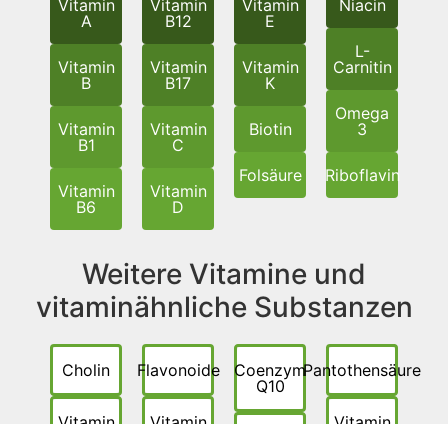
Vitamin
Vitamin
Vitamin
Niacin
A
B12
E
L-
Vitamin
Vitamin
Vitamin
Carnitin
B
B17
K
Omega
Vitamin
Vitamin
Biotin
3
B1
C
Folsäure
Riboflavin
Vitamin
Vitamin
B6
D
Weitere Vitamine und
vitaminähnliche Substanzen
Cholin
Flavonoide
Coenzym
Pantothensäure
Q10
Vitamin
Vitamin
Vitamin
B8
B10
Vitamin
B14