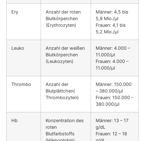
Ery
Anzahl der roten
Männer: 4,5 bis
Blutkörperchen
5,9 Mio./µl
(Erythrozyten)
Frauen: 4,1 bis
5,2 Mio./µl
Leuko
Anzahl der weißen
Männer: 4.000 –
Blutkörperchen
11.000/µl
(Leukozyten)
Frauen: 4.000 –
11.000/µl
Thrombo
Anzahl der
Männer: 150.000
Blutplättchen(
– 380.000/µl
Thrombozyten)
Frauen: 150.000 –
380.000/µl
Hb
Konzentration des
Männer: 13 – 17
roten
g/dL
Blutfarbstoffs
Frauen: 12 – 16
(Hämoglobin)
g/dL