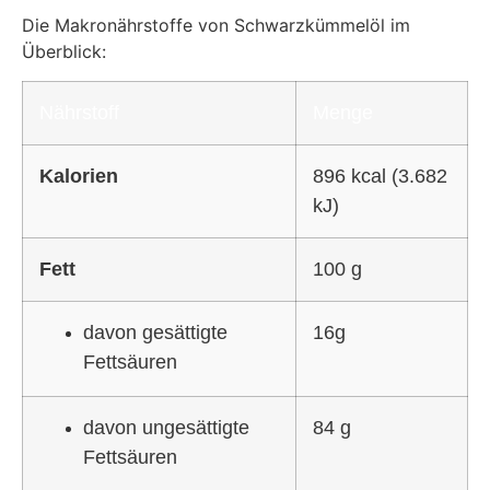
Die Makronährstoffe von Schwarzkümmelöl im
Überblick:
Nährstoff
Menge
Kalorien
896 kcal (3.682
kJ)
Fett
100 g
davon gesättigte
16g
Fettsäuren
davon ungesättigte
84 g
Fettsäuren