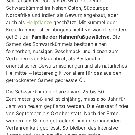
Seit tausenden von Jahren wird der echte
Schwarzkümmel im Nahen Osten, Südeuropa,
Nordafrika und Indien als Gewürz angebaut, aber
auch als
Heilpflanze
geschätzt. Mit Kümmel oder
Kreuzkümmel ist er übrigens nicht verwandt, sondern
gehört zur
Familie der Hahnenfußgewächse
. Die
Samen des Schwarzkümmels besitzen einen
feinherben, nussigen Geschmack und dienen zum
Verfeinern von Fladenbrot, als Bestandteil
orientalischer Gewürzmischungen und als natürliches
Heilmittel – letzteres gilt vor allem für das aus den
getrockneten Samen gepresste Öl.
Die Schwarzkümmelpflanze wird 25 bis 50
Zentimeter groß und ist einjährig, muss also Jahr für
Jahr von neuem gepflanzt werden. Die Aussaat findet
von September bis Oktober statt. Nach der Ernte
werden die Samen getrocknet und im schonenden
Verfahren kalt gepresst. So bleiben das intensive
Aroma und vor allem die vielen gesunden