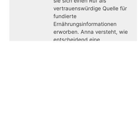
sie sich einen Ruf als
vertrauenswürdige Quelle für
fundierte
Ernährungsinformationen
erworben. Anna versteht, wie
entscheidend eine
ausgewogene Ernährung für
das allgemeine Wohlbefinden
ist, und sie ist darauf
spezialisiert, dieses Wissen in
leicht verständliche und
praxisnahe Ratschläge zu
übersetzen. Ihre Leidenschaft
für Superfoods und Nährstoffe
ist in ihrer Arbeit deutlich
sichtbar. Anna ist stets
bestrebt, die neuesten
Ernährungstrends und