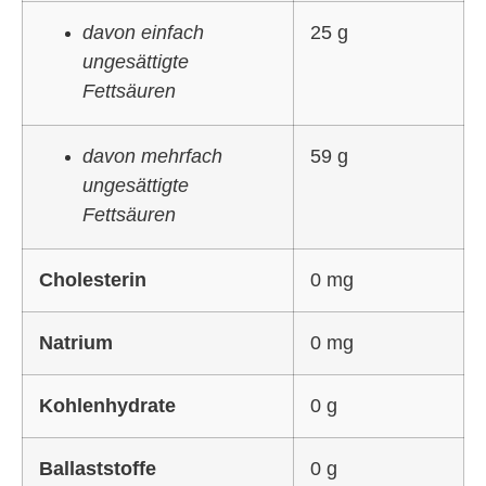
davon einfach
25 g
ungesättigte
Fettsäuren
davon mehrfach
59 g
ungesättigte
Fettsäuren
Cholesterin
0 mg
Natrium
0 mg
Kohlenhydrate
0 g
Ballaststoffe
0 g