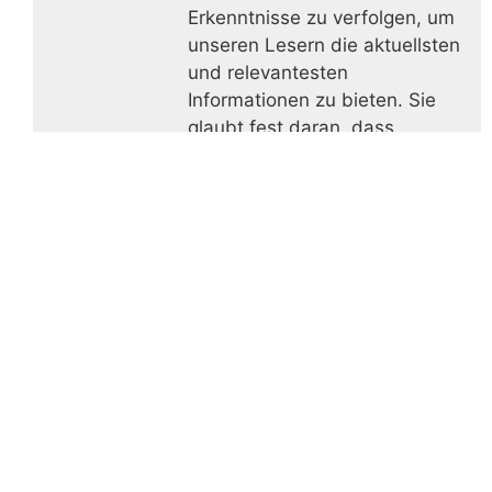
Erkenntnisse zu verfolgen, um
unseren Lesern die aktuellsten
und relevantesten
Informationen zu bieten. Sie
glaubt fest daran, dass
gesunde Ernährung ein
Schlüssel zur Prävention von
Krankheiten und zur Förderung
des Wohlbefindens ist.
Die wichtigsten Vitamine
auf einen Blick
Vitamin
Vitamin
Vitamin
Niacin