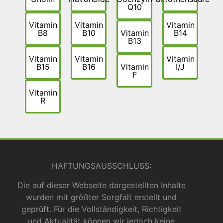
Q10
Vitamin
Vitamin
Vitamin
B8
B10
Vitamin
B14
B13
Vitamin
Vitamin
Vitamin
B15
B16
Vitamin
I/J
F
Vitamin
R
HAFTUNGSAUSSCHLUSS:
Die auf dieser Webseite dargestellten Inhalte
wurden mit größter Sorgfalt erstellt und
geprüft. Für die Vollständigkeit, Richtigkeit
und Aktualität können wir jedoch keine