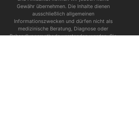
Gewähr übernehmen. Die Inhalte dienen
ausschließlich allgemeinen
Informationszwecken und dürfen nicht als
medizinische Beratung, Diagnose oder
Behandlungsmethode verstanden werden. Sie
ersetzen keinesfalls die Fachkenntnis und das
Urteil eines Arztes, Apothekers oder anderer
medizinischer Fachkräfte.
INFOS ZU CBD
CBD für Sportler
CBD gegen das Coronavirus?
CBD bei Autismus
CBD bei chronischen Schmerzen
CBD bei Autoimmunerkrankungen