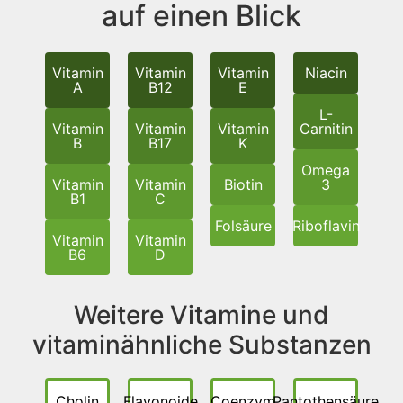
auf einen Blick
Vitamin
Vitamin
Vitamin
Niacin
A
B12
E
L-
Vitamin
Vitamin
Vitamin
Carnitin
B
B17
K
Omega
Vitamin
Vitamin
Biotin
3
B1
C
Folsäure
Riboflavin
Vitamin
Vitamin
B6
D
Weitere Vitamine und
vitaminähnliche Substanzen
Cholin
Flavonoide
Coenzym
Pantothensäure