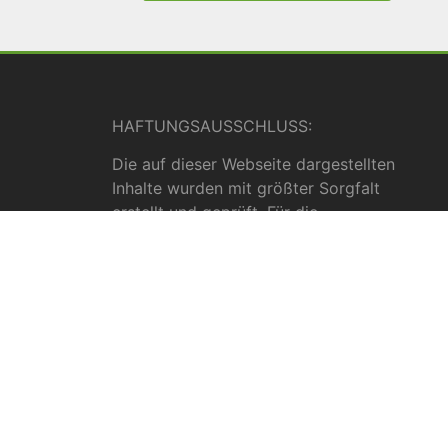
HAFTUNGSAUSSCHLUSS:
Die auf dieser Webseite dargestellten
Inhalte wurden mit größter Sorgfalt
erstellt und geprüft. Für die
Vollständigkeit, Richtigkeit und Aktualität
können wir jedoch keine Gewähr
übernehmen. Die Inhalte dienen
ausschließlich allgemeinen
Informationszwecken und dürfen nicht als
medizinische Beratung, Diagnose oder
Behandlungsmethode verstanden werden.
Sie ersetzen keinesfalls die Fachkenntnis
und das Urteil eines Arztes, Apothekers