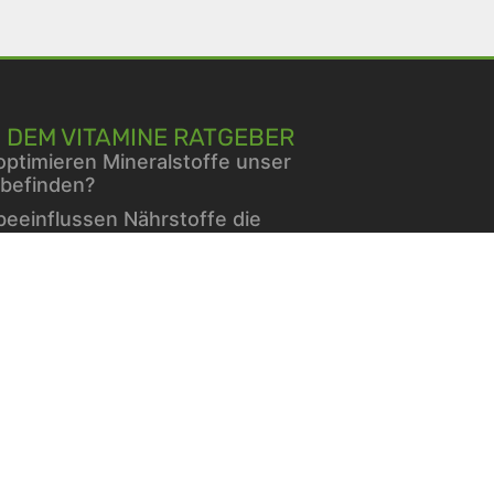
 DEM VITAMINE RATGEBER
optimieren Mineralstoffe unser
befinden?
beeinflussen Nährstoffe die
liengesundheit?
mine für Hunde
erin und Blutzucker: Was sagt
Forschung?
hlend schön – dank einer
eklügelten Gesichtspflege im
er
minen und Mineralien bei
etes