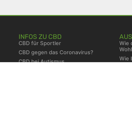
INFOS ZU CBD
AUS
CBD für Sportler
Wie 
Wohl
CBD gegen das Coronavirus?
Wie 
CBD bei Autismus
Fami
CBD bei chronischen Schmerzen
Vita
CBD bei Autoimmunerkrankungen
Berb
CBD bei Schlafproblemen
die 
Stra
ausg
Wint
Vita
Diab