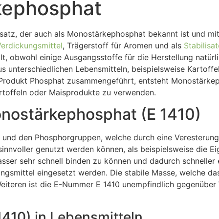
kephosphat
atz, der auch als Monostärkephosphat bekannt ist und mit z
erdickungsmittel
, Trägerstoff für Aromen und als
Stabilisat
t, obwohl einige Ausgangsstoffe für die Herstellung natürl
s unterschiedlichen Lebensmitteln, beispielsweise Kartoff
rodukt Phosphat zusammengeführt, entsteht Monostärkephos
rtoffeln oder Maisprodukte zu verwenden.
nostärkephosphat (E 1410)
ke und den Phosphorgruppen, welche durch eine Veresterun
nnvoller genutzt werden können, als beispielsweise die Ei
ser sehr schnell binden zu können und dadurch schneller 
smittel eingesetzt werden. Die stabile Masse, welche das P
eiteren ist die E-Nummer E 1410 unempfindlich gegenüber
410) in Lebensmitteln