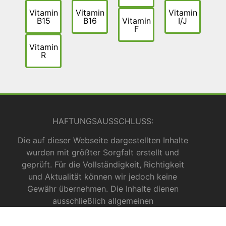
Vitamin
Vitamin
Vitamin
B15
B16
Vitamin
I/J
F
Vitamin
R
HAFTUNGSAUSSCHLUSS:
Die auf dieser Webseite dargestellten Inhalte
wurden mit größter Sorgfalt erstellt und
geprüft. Für die Vollständigkeit, Richtigkeit
und Aktualität können wir jedoch keine
Gewähr übernehmen. Die Inhalte dienen
ausschließlich allgemeinen
Informationszwecken und dürfen nicht als
medizinische Beratung, Diagnose oder