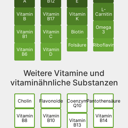
A
B12
E
L-
Vitamin
Vitamin
Vitamin
Carnitin
B
B17
K
Omega
Vitamin
Vitamin
Biotin
3
B1
C
Folsäure
Riboflavin
Vitamin
Vitamin
B6
D
Weitere Vitamine und
vitaminähnliche Substanzen
Cholin
Flavonoide
Coenzym
Pantothensäure
Q10
Vitamin
Vitamin
Vitamin
B8
B10
Vitamin
B14
B13