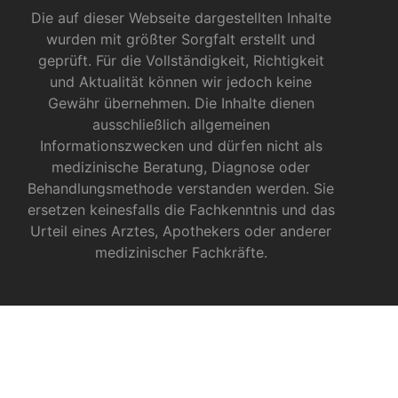
Die auf dieser Webseite dargestellten Inhalte
wurden mit größter Sorgfalt erstellt und
geprüft. Für die Vollständigkeit, Richtigkeit
und Aktualität können wir jedoch keine
Gewähr übernehmen. Die Inhalte dienen
ausschließlich allgemeinen
Informationszwecken und dürfen nicht als
medizinische Beratung, Diagnose oder
Behandlungsmethode verstanden werden. Sie
ersetzen keinesfalls die Fachkenntnis und das
Urteil eines Arztes, Apothekers oder anderer
medizinischer Fachkräfte.
INFOS ZU CBD
CBD für Sportler
CBD gegen das Coronavirus?