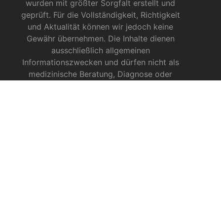
wurden mit größter Sorgfalt erstellt und
geprüft. Für die Vollständigkeit, Richtigkeit
und Aktualität können wir jedoch keine
Gewähr übernehmen. Die Inhalte dienen
ausschließlich allgemeinen
Informationszwecken und dürfen nicht als
medizinische Beratung, Diagnose oder
Behandlungsmethode verstanden werden. Sie
ersetzen keinesfalls die Fachkenntnis und das
Urteil eines Arztes, Apothekers oder anderer
medizinischer Fachkräfte.
INFOS ZU CBD
CBD für Sportler
CBD gegen das Coronavirus?
CBD bei Autismus
CBD bei chronischen Schmerzen