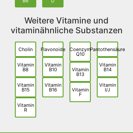
B6
D
Weitere Vitamine und
vitaminähnliche Substanzen
Cholin
Flavonoide
Coenzym
Pantothensäure
Q10
Vitamin
Vitamin
Vitamin
B8
B10
Vitamin
B14
B13
Vitamin
Vitamin
Vitamin
B15
B16
Vitamin
I/J
F
Vitamin
R