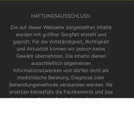
HAFTUNGSAUSSCHLUSS:
Die auf dieser Webseite dargestellten Inhalte
wurden mit größter Sorgfalt erstellt und
geprüft. Für die Vollständigkeit, Richtigkeit
und Aktualität können wir jedoch keine
Gewähr übernehmen. Die Inhalte dienen
ausschließlich allgemeinen
Informationszwecken und dürfen nicht als
medizinische Beratung, Diagnose oder
Behandlungsmethode verstanden werden. Sie
ersetzen keinesfalls die Fachkenntnis und das
Urteil eines Arztes, Apothekers oder anderer
medizinischer Fachkräfte.
INFOS ZU CBD